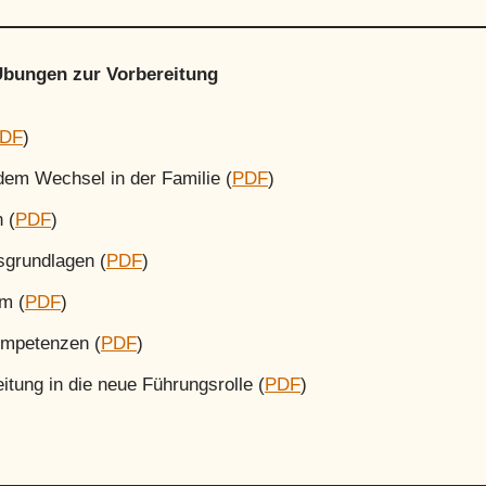
 Übungen zur Vorbereitung
DF
)
dem Wechsel in der Familie (
PDF
)
 (
PDF
)
sgrundlagen (
PDF
)
m (
PDF
)
ompetenzen (
P
DF
)
itung in die neue Führungsrolle (
PDF
)