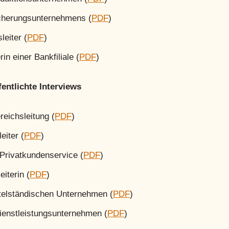
icherungsunternehmens (
PDF
)
eiter (
PDF
)
rin einer Bankfiliale (
PDF
)
fentlichte Interviews
reichsleitung (
PDF
)
eiter (
PDF
)
Privatkundenservice (
PDF
)
eiterin (
PDF
)
ttelständischen Unternehmen (
PDF
)
Dienstleistungsunternehmen (
PDF
)