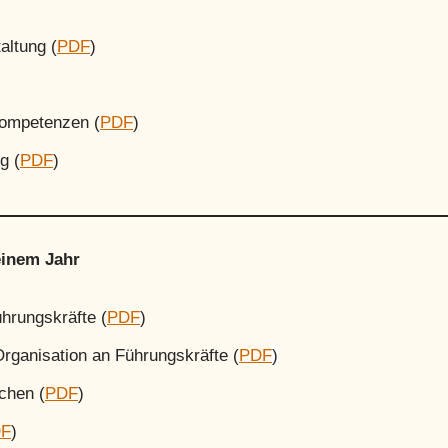
altung (
PDF
)
)
kompetenzen (
PDF
)
g (
PDF
)
 einem Jahr
hrungskräfte (
PDF
)
ganisation an Führungskräfte (
PDF
)
chen (
PDF
)
F
)