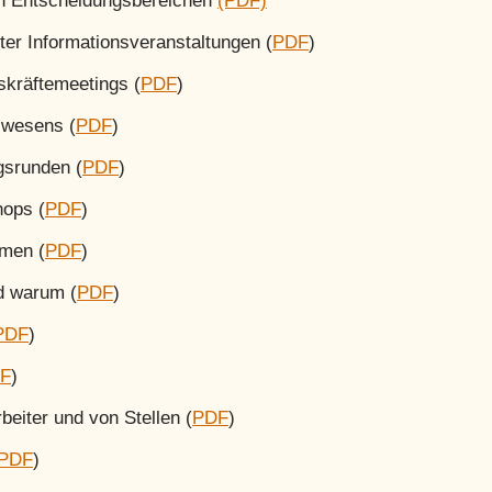
en Entscheidungsbereichen
(PDF)
r Informationsveranstaltungen (
PDF
)
kräftemeetings (
PDF
)
swesens (
PDF
)
gsrunden (
PDF
)
ops (
PDF
)
men (
PDF
)
d warum (
PDF
)
PDF
)
F
)
beiter und von Stellen (
PDF
)
PDF
)