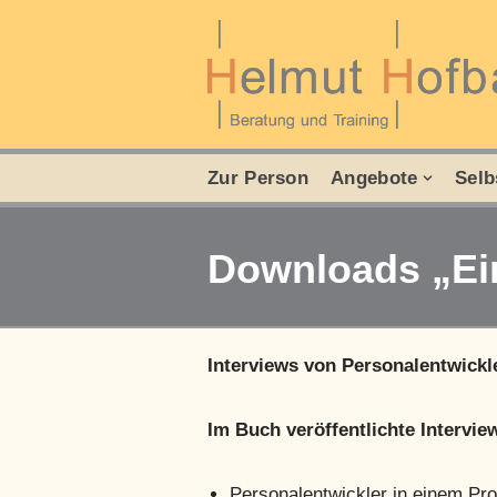
Zum
Inhalt
springen
Zur Person
Angebote
Selb
Downloads „Ein
Interviews von Personalentwick
Im Buch veröffentlichte Intervie
Personalentwickler in einem Pr